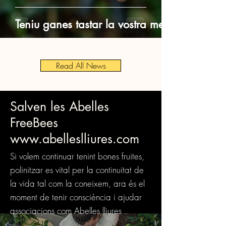
Teniu ganes tastar la vostra mel?
Read All News
Salven les Abelles
FreeBees
www.abelleslliures.com
Si volem continuar tenint bones fruites,
polinitzar es vital per la continuitat de
la vida tal com la coneixem, ara és el
moment de tenir consciència i ajudar
associacions com Abelles lliures