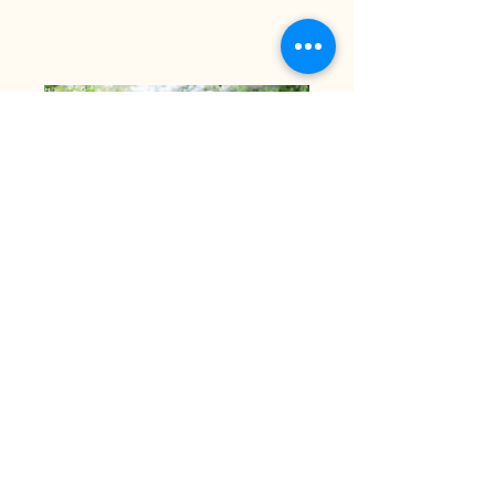
Entre tots podem:
www.abelleslliures.com
FreeBees.es
AbellesLliures.com de
Catalunya
Mas d'En Sumi