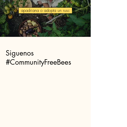
apadriana o adopta un rusc
Siguenos
#CommunityFreeBees