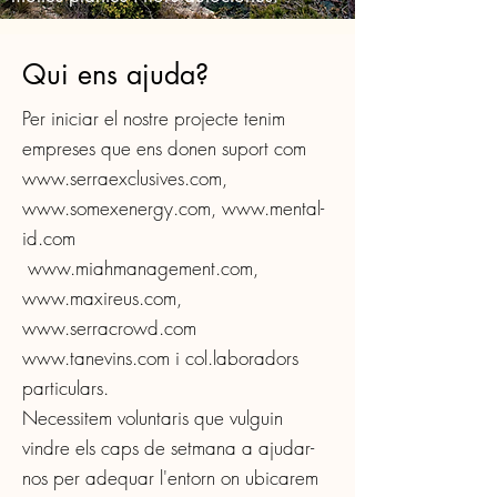
Qui ens ajuda?
Per iniciar el nostre projecte tenim
empreses que ens donen suport com
www.serraexclusives.com
,
www.somexenergy.com
,
www.mental-
id.com
www.miahmanagement.com
,
www.maxireus.com
,
www.serracrowd.com
www.tanevins.com
i col.laboradors
particulars.
Necessitem voluntaris que vulguin
vindre els caps de setmana a ajudar-
nos per adequar l'entorn on ubicarem