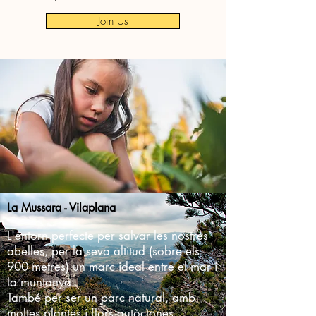
Join Us
La Mussara - Vilaplana
L'entorn perfecte per salvar les nostres
abelles, per la seva altitud (sobre els
900 metres) un marc ideal entre el mar i
la muntanya.
També per ser un parc natural, amb
moltes plantes i flors autòctones.