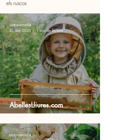
els ruscos
victorserra84
21 abr 2020
1 min de lectura
AbellesLliures.com
victorserra84